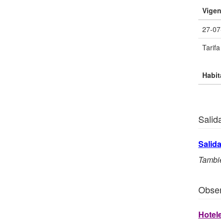
Vigen
27-07
Tarif
Habit
Salid
Salid
Tambié
Obse
Hotele